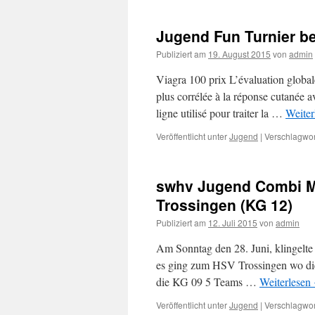
Jugend Fun Turnier be
Publiziert am
19. August 2015
von
admin
Viagra 100 prix L’évaluation globale 
plus corrélée à la réponse cutanée a
ligne utilisé pour traiter la …
Weiter
Veröffentlicht unter
Jugend
|
Verschlagwor
swhv Jugend Combi Me
Trossingen (KG 12)
Publiziert am
12. Juli 2015
von
admin
Am Sonntag den 28. Juni, klingelte
es ging zum HSV Trossingen wo die
die KG 09 5 Teams …
Weiterlesen
Veröffentlicht unter
Jugend
|
Verschlagwor