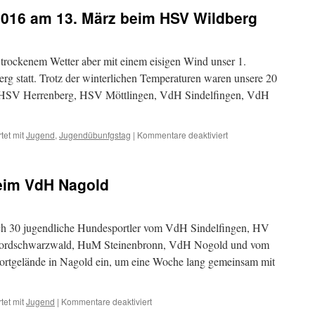
016 am 13. März beim HSV Wildberg
trockenem Wetter aber mit einem eisigen Wind unser 1.
 statt. Trotz der winterlichen Temperaturen waren unsere 20
HSV Herrenberg, HSV Möttlingen, VdH Sindelfingen, VdH
tet mit
Jugend
,
Jugendübunfgstag
|
Kommentare deaktiviert
eim VdH Nagold
ch 30 jugendliche Hundesportler vom VdH Sindelfingen, HV
Nordschwarzwald, HuM Steinenbronn, VdH Nogold und vom
tgelände in Nagold ein, um eine Woche lang gemeinsam mit
tet mit
Jugend
|
Kommentare deaktiviert