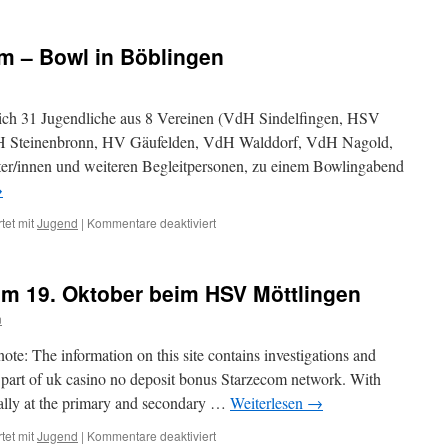
m – Bowl in Böblingen
 sich 31 Jugendliche aus 8 Vereinen (VdH Sindelfingen, HSV
 Steinenbronn, HV Gäufelden, VdH Walddorf, VdH Nagold,
ter/innen und weiteren Begleitpersonen, zu einem Bowlingabend
→
tet mit
Jugend
|
Kommentare deaktiviert
m 19. Oktober beim HSV Möttlingen
n
te: The information on this site contains investigations and
e part of uk casino no deposit bonus Starzecom network. With
ally at the primary and secondary …
Weiterlesen
→
tet mit
Jugend
|
Kommentare deaktiviert