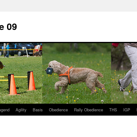
e 09
ugend
Agility
Basis
Obedience
Rally Obedience
THS
IGP