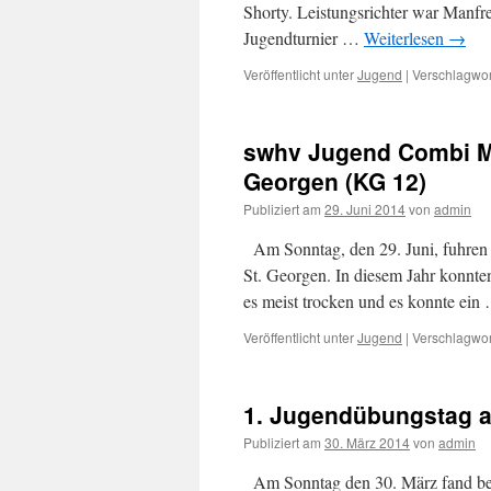
Shorty. Leistungsrichter war Manfre
Jugendturnier …
Weiterlesen
→
Veröffentlicht unter
Jugend
|
Verschlagwor
swhv Jugend Combi Me
Georgen (KG 12)
Publiziert am
29. Juni 2014
von
admin
Am Sonntag, den 29. Juni, fuhren 
St. Georgen. In diesem Jahr konnte
es meist trocken und es konnte ei
Veröffentlicht unter
Jugend
|
Verschlagwor
1. Jugendübungstag 
Publiziert am
30. März 2014
von
admin
Am Sonntag den 30. März fand bei