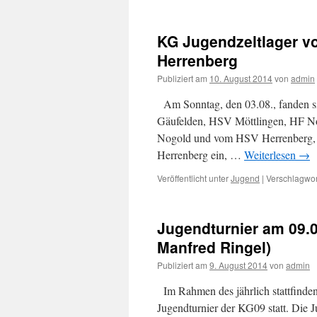
KG Jugendzeltlager vo
Herrenberg
Publiziert am
10. August 2014
von
admin
Am Sonntag, den 03.08., fanden s
Gäufelden, HSV Möttlingen, HF N
Nogold und vom HSV Herrenberg, z
Herrenberg ein, …
Weiterlesen
→
Veröffentlicht unter
Jugend
|
Verschlagwor
Jugendturnier am 09.0
Manfred Ringel)
Publiziert am
9. August 2014
von
admin
Im Rahmen des jährlich stattfinden
Jugendturnier der KG09 statt. Die 