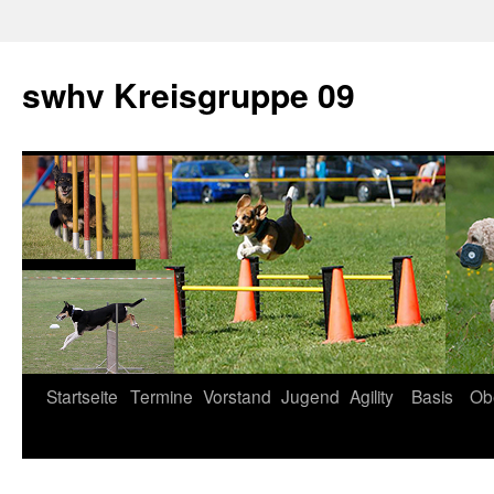
swhv Kreisgruppe 09
Startseite
Termine
Vorstand
Jugend
Agility
Basis
Ob