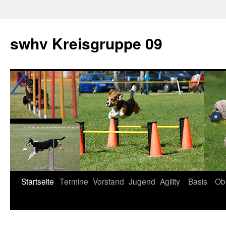
swhv Kreisgruppe 09
Startseite
Termine
Vorstand
Jugend
Agility
Basis
Ob