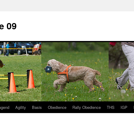
e 09
ugend
Agility
Basis
Obedience
Rally Obedience
THS
IGP