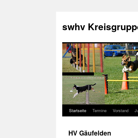
swhv Kreisgrupp
Startseite
Termine
Vorstand
J
HV Gäufelden