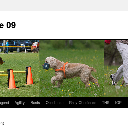
e 09
ugend
Agility
Basis
Obedience
Rally Obedience
THS
IGP
rg