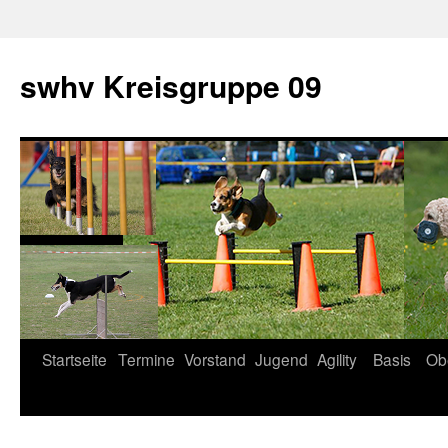
swhv Kreisgruppe 09
Startseite
Termine
Vorstand
Jugend
Agility
Basis
Ob